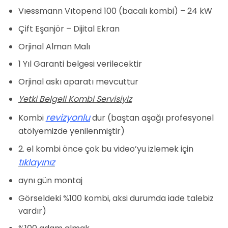
fiyat:
andaki
dayanarak
Vıessmann Vıtopend 100 (bacalı kombi) – 24 kW
₺8.500,00.
fiyat:
5 üzerinden
5
puan aldı
₺7.750,00.
Çift Eşanjör – Dijital Ekran
Orjinal Alman Malı
1 Yıl Garanti belgesi verilecektir
Orjinal askı aparatı mevcuttur
Yetki Belgeli Kombi Servisiyiz
revizyonlu
Kombi
dur (baştan aşağı profesyonel
atölyemizde yenilenmiştir)
2. el kombi önce çok bu video’yu izlemek için
tıklayınız
aynı gün montaj
Görseldeki %100 kombi, aksi durumda iade talebiz
vardır)