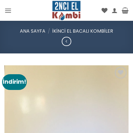
İçeriğe
atla
ANA SAYFA
/
İKINCI EL BACALI KOMBILER
İndirim!
Add to
wishlist