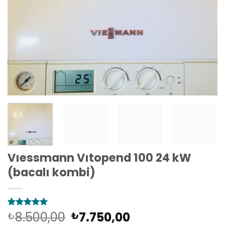
Vıessmann Vıtopend 100 24 kW
(bacalı kombi)
Orijinal
Şu
8.500,00
7.750,00
1
müşteri
₺
₺
puanına