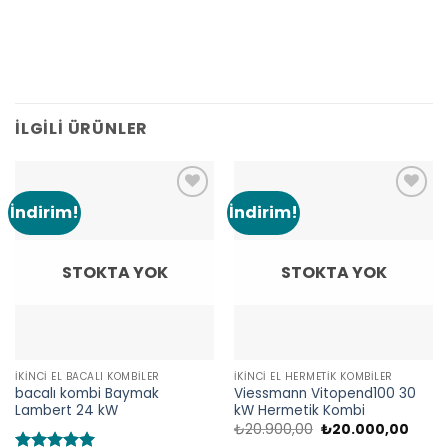
İLGILI ÜRÜNLER
İndirim!
İndirim!
Add to
Add to
wishlist
wishlist
STOKTA YOK
STOKTA YOK
İKINCI EL BACALI KOMBILER
İKINCI EL HERMETIK KOMBILER
bacalı kombi Baymak
Viessmann Vitopend100 30
Lambert 24 kW
kW Hermetik Kombi
Orijinal
Şu
₺
20.900,00
₺
20.000,00
fiyat:
andak