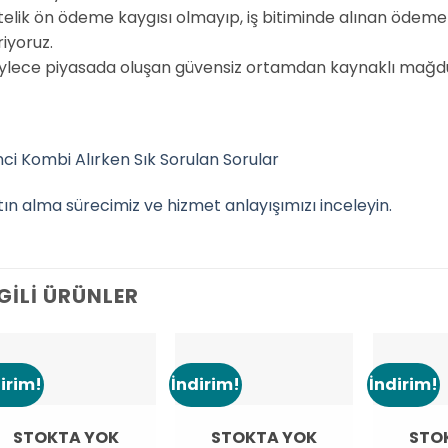
telik ön ödeme kaygısı olmayıp, iş bitiminde alınan ödeme 
iyoruz.
ylece piyasada oluşan güvensiz ortamdan kaynaklı mağdur
inci Kombi Alırken Sık Sorulan Sorular
tın alma sürecimiz ve hizmet anlayışımızı inceleyin.
LGILI ÜRÜNLER
irim!
İndirim!
İndirim!
Add to
Add to
wishlist
wishlist
STOKTA YOK
STOKTA YOK
STO