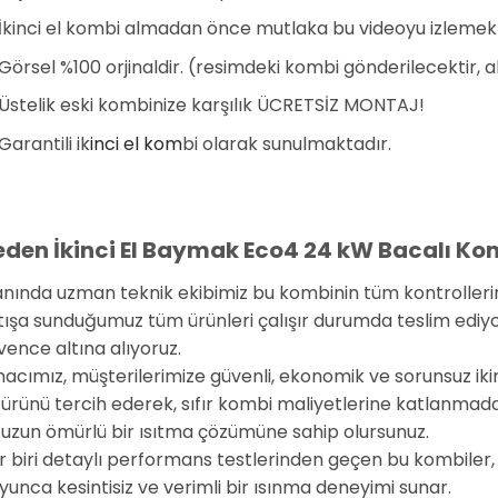
İkinci el kombi almadan önce mutlaka bu videoyu izlemek
Görsel %100 orjinaldir. (resimdeki kombi gönderilecektir, 
Üstelik eski kombinize karşılık ÜCRETSİZ MONTAJ!
Garantili ik
inci el kom
bi olarak sunulmaktadır.
den İkinci El Baymak Eco4 24 kW Bacalı Kom
anında uzman teknik ekibimiz bu kombinin tüm kontrollerini 
tışa sunduğumuz tüm ürünleri çalışır durumda teslim ediyor v
vence altına alıyoruz.
acımız, müşterilerimize güvenli, ekonomik ve sorunsuz iki
 ürünü tercih ederek, sıfır kombi maliyetlerine katlanmada
 uzun ömürlü bir ısıtma çözümüne sahip olursunuz.
r biri detaylı performans testlerinden geçen bu kombiler,
yunca kesintisiz ve verimli bir ısınma deneyimi sunar.