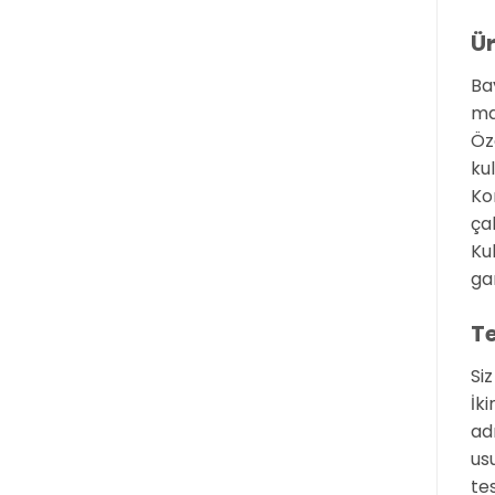
Ür
Ba
mar
Öz
ku
Ko
ça
Ku
ga
Te
Siz
İk
ad
us
te