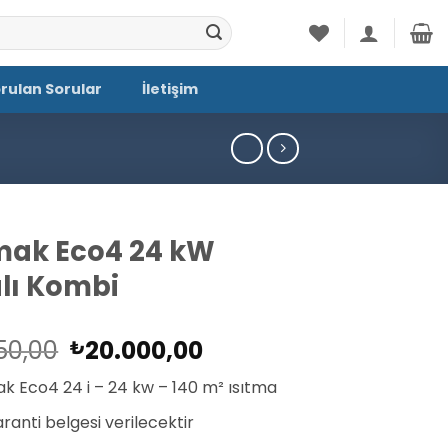
orulan Sorular
İletişim
ak Eco4 24 kW
lı Kombi
Orijinal
Şu
50,00
20.000,00
₺
fiyat:
andaki
 Eco4 24 i – 24 kw – 140 m² ısıtma
₺20.850,00.
fiyat:
₺20.000,00.
Garanti belgesi verilecektir