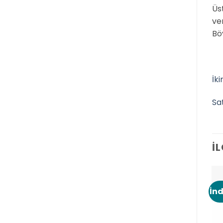
Üs
ver
Bö
İk
Sa
İ
İnd