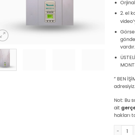
Orjina
2. el
video’
Görsel
gönder
vardır
ÜSTELİ
MONTA
” BEN İŞ
adresiyiz
Not: Bu s
ait
gerçe
hakları t
Baymak E