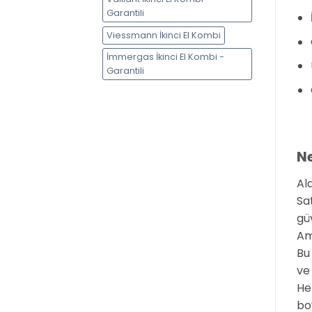
Garantili
Viessmann İkinci El Kombi
İmmergas İkinci El Kombi -
Garantili
Ne
Al
Sa
gü
Am
Bu
ve
He
bo