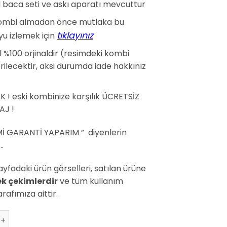
l baca seti ve askı aparatı mevcuttur
 kombi almadan önce mutlaka bu
tıklayınız
yu izlemek için
 %100 orjinaldir (resimdeki kombi
ilecektir, aksi durumda iade hakkınız
.
K ! eski kombinize karşılık ÜCRETSİZ
J !
İMİ GARANTİ YAPARIM ” diyenlerin
…
ayfadaki ürün görselleri, satılan ürüne
k çekimlerdir
ve tüm kullanım
arafımıza aittir.
co4 24 kW Bacalı Kombi adet