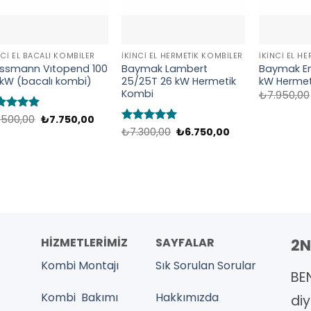
NCI EL BACALI KOMBILER
İKINCI EL HERMETIK KOMBILER
İKINCI EL H
essmann Vıtopend 100
Baymak Lambert
Baymak Ene
 kW (bacalı kombi)
25/25T 26 kW Hermetik
kW Hermet
Kombi
₺
7.950,00
Orijinal
Şu
zerinden
.500,00
₺
7.750,00
fiyat:
andaki
y aldı
Orijinal
Şu
5 üzerinden
₺
7.300,00
₺
6.750,00
₺8.500,00.
fiyat:
fiyat:
andaki
5
oy aldı
₺7.750,00.
₺7.300,00.
fiyat:
₺6.750,00.
HİZMETLERİMİZ
SAYFALAR
2N
Kombi Montajı
Sık Sorulan Sorular
BE
Kombi Bakımı
Hakkımızda
diy