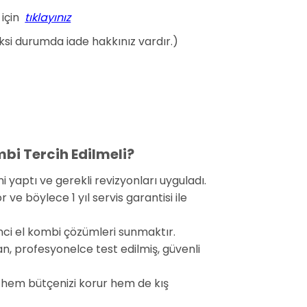
 için
tıklayınız
aksi durumda iade hakkınız vardır.)
bi Tercih Edilmeli?
yaptı ve gerekli revizyonları uyguladı.
e böylece 1 yıl servis garantisi ile
nci el kombi çözümleri sunmaktır.
n, profesyonelce test edilmiş, güvenli
 hem bütçenizi korur hem de kış