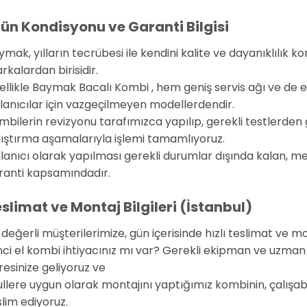
ün Kondisyonu ve Garanti Bilgisi
ymak, yılların tecrübesi ile kendini kalite ve dayanıklılık 
kalardan birisidir.
ellikle Baymak Bacalı Kombi , hem geniş servis ağı ve de 
llanıcılar için vazgeçilmeyen modellerdendir.
mbilerin revizyonu tarafımızca yapılıp, gerekli testlerden 
lıştırma aşamalarıyla işlemi tamamlıyoruz.
llanıcı olarak yapılması gerekli durumlar dışında kalan, m
ranti kapsamındadır.
slimat ve Montaj Bilgileri (İstanbul)
 değerli müşterilerimize, gün içerisinde hızlı teslimat ve m
inci el kombi ihtiyacınız mı var? Gerekli ekipman ve uzman
resinize geliyoruz ve
ullere uygun olarak montajını yaptığımız kombinin, çalışabil
slim ediyoruz.