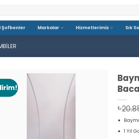
El Şofbenler
Markalar
Hizmetlerimiz
Sık S
MBILER
Baym
Baca
dirim!
Add to
wishlist
20.8
₺
Baymak
1 Yıl 