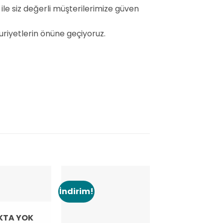
ile siz değerli müşterilerimize güven
iyetlerin önüne geçiyoruz.
İndirim!
İndirim!
Add to
Add to
wishlist
wishlist
w
KTA YOK
STOKTA Y