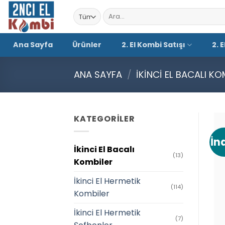
İçeriğe
Ara:
atla
Ana Sayfa
Ürünler
2. El Kombi Satışı
2. 
ANA SAYFA
/
İKINCI EL BACALI KO
KATEGORILER
İn
İkinci El Bacalı
(13)
Kombiler
İkinci El Hermetik
(114)
Kombiler
İkinci El Hermetik
(7)