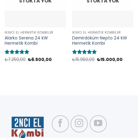
STOKTA YOK
STOKTA YOK
İKINCI EL HERMETIK KOMBILER
İKINCI EL HERMETIK KOMBILER
Alarko Serena 24 kW
Demirdöküm Nepto 24 kW
Hermetik Kombi
Hermetik Kombi
Orijinal
Şu
Orijinal
Şu
5 üzerinden
₺
7.250,00
₺
6.500,00
5 üzerinden
₺
15.950,00
₺
15.000,00
fiyat:
andaki
fiyat:
andaki
5
oy aldı
5
oy aldı
₺7.250,00.
fiyat:
₺15.950,00.
fiyat:
₺6.500,00.
₺15.000