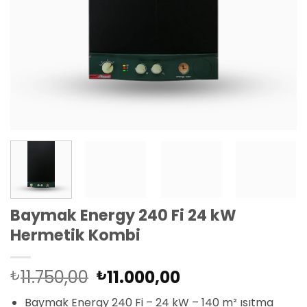
Baymak Energy 240 Fi 24 kW
Hermetik Kombi
Orijinal
Şu
11.750,00
11.000,00
₺
₺
fiyat:
andaki
Baymak Energy 240 Fi – 24 kW – 140 m² ısıtma