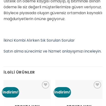
Üstelik ön ödeme kaygısı olmayıp, iş bitiminde alınan
ödeme ile siz değerli müşterilerimize güven veriyoruz.
Böylece piyasada oluşan güvensiz ortamdan kaynaklı
mağduriyetlerin önüne geçiyoruz.
İkinci Kombi Alırken Sık Sorulan Sorular
Satın alma sürecimiz ve hizmet anlayışımızı inceleyin.
İLGILI ÜRÜNLER
İndirim!
İndirim!
Add to
Add to
wishlist
wishlist