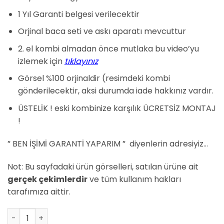
₺11.750,00.
fiyat:
₺11.000,00.
1 Yıl Garanti belgesi verilecektir
Orjinal baca seti ve askı aparatı mevcuttur
2. el kombi almadan önce mutlaka bu video’yu
izlemek için
tıklayınız
Görsel %100 orjinaldir (resimdeki kombi
gönderilecektir, aksi durumda iade hakkınız vardır.
ÜSTELİK ! eski kombinize karşılık ÜCRETSİZ MONTAJ
!
” BEN İŞİMİ GARANTİ YAPARIM ” diyenlerin adresiyiz…
Not: Bu sayfadaki ürün görselleri, satılan ürüne ait
gerçek çekimlerdir
ve tüm kullanım hakları
tarafımıza aittir.
Baymak Energy 240 Fi 24 kW Hermetik Kombi adet