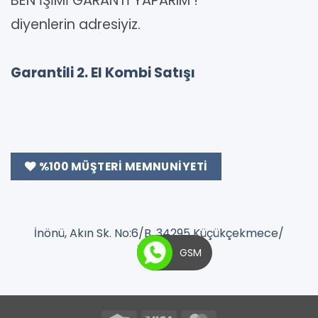
BEN İŞİMİ GARANTİ YAPARIM !
diyenlerin adresiyiz.
Garantili 2. El Kombi Satışı
%100 MÜŞTERI MEMNUNIYETI
İnönü, Akın Sk. No:6/B, 34295 Küçükçekmece/
İstanbul
GSM