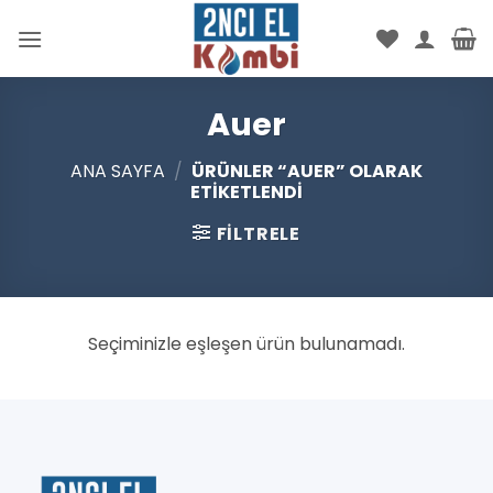
İçeriğe
atla
Auer
ANA SAYFA
/
ÜRÜNLER “AUER” OLARAK
ETIKETLENDI
FILTRELE
Seçiminizle eşleşen ürün bulunamadı.