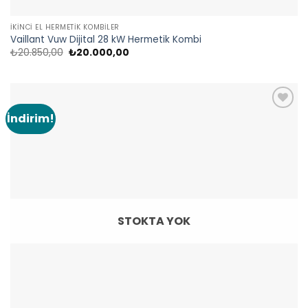
İKINCI EL HERMETIK KOMBILER
Vaillant Vuw Dijital 28 kW Hermetik Kombi
Orijinal
Şu
₺
20.850,00
₺
20.000,00
fiyat:
andaki
₺20.850,00.
fiyat:
₺20.000,00.
İndirim!
Add to
wishlist
STOKTA YOK