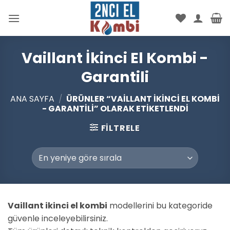
İçeriğe
atla
Vaillant İkinci El Kombi -
Garantili
ANA SAYFA
/
ÜRÜNLER “VAILLANT İKINCI EL KOMBI
- GARANTILI” OLARAK ETIKETLENDI
FILTRELE
Vaillant ikinci el kombi
modellerini bu kategoride
güvenle inceleyebilirsiniz.