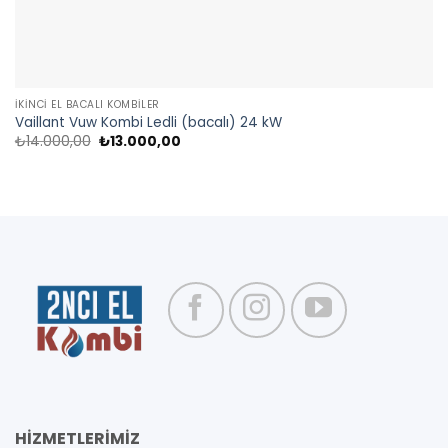
İKINCI EL BACALI KOMBILER
Vaillant Vuw Kombi Ledli (bacalı) 24 kW
Orijinal
Şu
₺
14.000,00
₺
13.000,00
fiyat:
andaki
₺14.000,00.
fiyat:
₺13.000,00.
HİZMETLERİMİZ