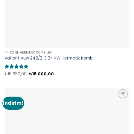
İKINCI EL HERMETIK KOMBILER
Vaillant Vuw 242/2-3 24 kW Hermetik Kombi
Orijinal
Şu
5 üzerinden
₺
16.650,00
₺
16.000,00
fiyat:
andaki
5
oy aldı
₺16.650,00.
fiyat:
₺16.000,00.
İndirim!
Add to
wishlist