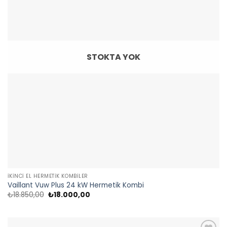
STOKTA YOK
İKINCI EL HERMETIK KOMBILER
Vaillant Vuw Plus 24 kW Hermetik Kombi
Orijinal
Şu
₺
18.850,00
₺
18.000,00
fiyat:
andaki
₺18.850,00.
fiyat:
₺18.000,00.