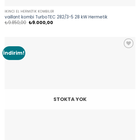
İKINCI EL HERMETIK KOMBILER
vaillant kombi TurboTEC 282/3-5 28 kW Hermetik
Orijinal
Şu
₺
9.850,00
₺
9.000,00
fiyat:
andaki
₺9.850,00.
fiyat:
₺9.000,00.
İndirim!
Add to
wishlist
STOKTA YOK