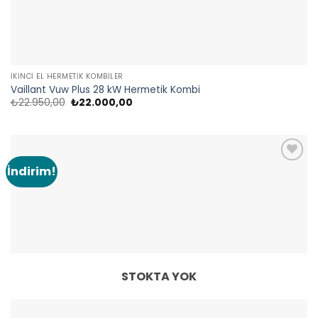
İKINCI EL HERMETIK KOMBILER
Vaillant Vuw Plus 28 kW Hermetik Kombi
Orijinal
Şu
₺
22.950,00
₺
22.000,00
fiyat:
andaki
₺22.950,00.
fiyat:
₺22.000,00.
İndirim!
Add to
wishlist
STOKTA YOK