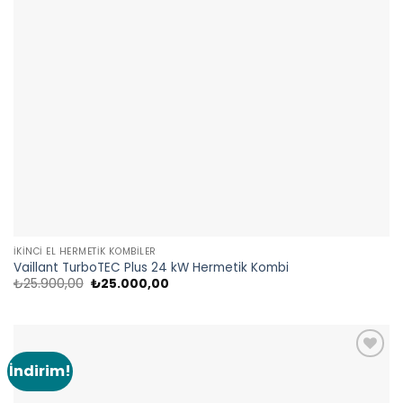
İKINCI EL HERMETIK KOMBILER
Vaillant TurboTEC Plus 24 kW Hermetik Kombi
Orijinal
Şu
₺
25.900,00
₺
25.000,00
fiyat:
andaki
₺25.900,00.
fiyat:
₺25.000,00.
İndirim!
Add to
wishlist