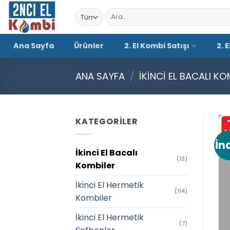
İçeriğe
Ara:
atla
Ana Sayfa
Ürünler
2. El Kombi Satışı
2. 
ANA SAYFA
/
İKINCI EL BACALI KO
KATEGORILER
İn
İkinci El Bacalı
(13)
Kombiler
İkinci El Hermetik
(114)
Kombiler
İkinci El Hermetik
(7)