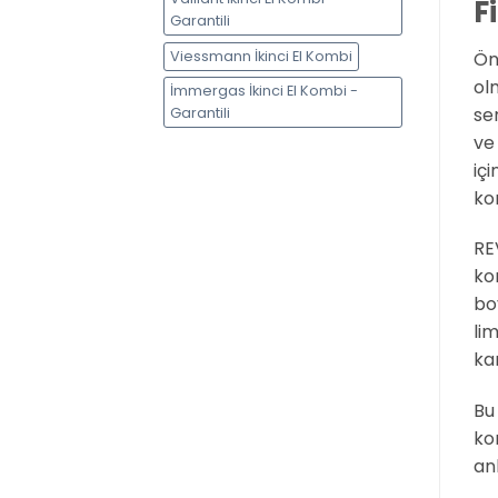
F
Garantili
Önc
Viessmann İkinci El Kombi
ol
İmmergas İkinci El Kombi -
se
Garantili
ve
iç
ko
RE
ko
boy
lim
ka
Bu
ko
an