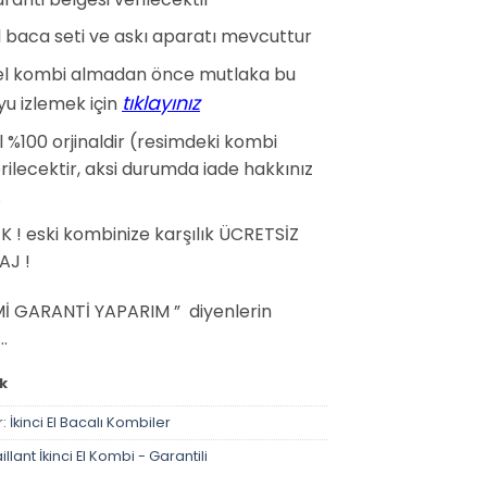
l baca seti ve askı aparatı mevcuttur
i el kombi almadan önce mutlaka bu
tıklayınız
yu izlemek için
 %100 orjinaldir (resimdeki kombi
ilecektir, aksi durumda iade hakkınız
.
K ! eski kombinize karşılık ÜCRETSİZ
J !
İMİ GARANTİ YAPARIM ” diyenlerin
…
k
r:
İkinci El Bacalı Kombiler
illant İkinci El Kombi - Garantili