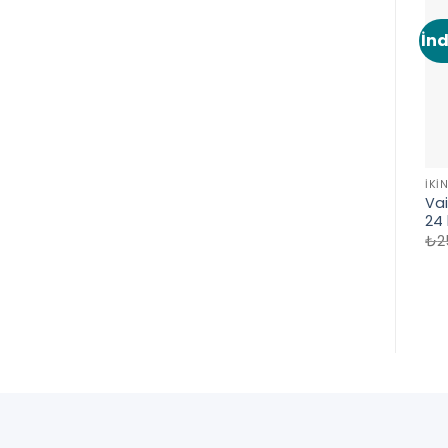
İnd
İKI
Vai
24
₺
2