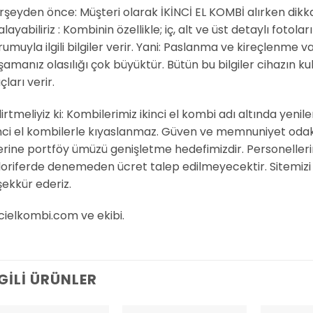
rşeyden önce: Müşteri olarak İKİNCİ EL KOMBİ alırken dikk
alayabiliriz : Kombinin özellikle; iç, alt ve üst detaylı fotola
umuyla ilgili bilgiler verir. Yani: Paslanma ve kireçlenme va
şamanız olasılığı çok büyüktür. Bütün bu bilgiler cihazın k
çları verir.
irtmeliyiz ki: Kombilerimiz ikinci el kombi adı altında yenil
inci el kombilerle kıyaslanmaz. Güven ve memnuniyet odaklı
erine portföy ümüzü genişletme hedefimizdir. Personelleri
oriferde denemeden ücret talep edilmeyecektir. Sitemizi ziy
şekkür ederiz.
cielkombi.com ve ekibi.
LGILI ÜRÜNLER