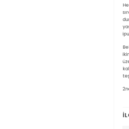
He
sır
dur
ya
ipu
Bel
ik
üz
kal
te
2n
İ