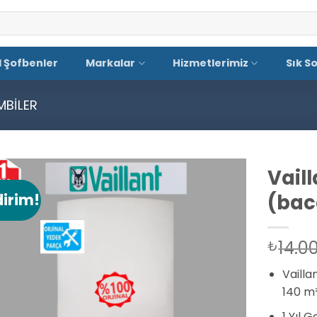
El Şofbenler
Markalar
Hizmetlerimiz
Sık S
MBILER
Vail
(bac
dirim!
Add to
wishlist
14.0
₺
Vailla
140 m²
1 Yıl 