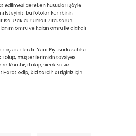
at edilmesi gereken hususları şöyle
rını isteyiniz, bu fotolar kombinin
r ise uzak durulmalı. Zira, sorun
ullanım ömrü ve kalan ömrü ile alakalı
enmiş ürünlerdir. Yani: Piyasada satılan
 olup, müşterilerimizin tavsiyesi
miz Kombiyi takıp, sıcak su ve
aret edip, bizi tercih ettiğiniz için