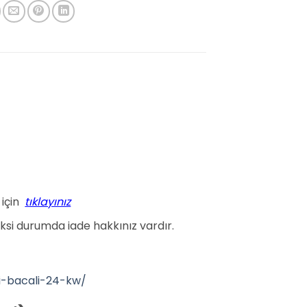
 için
tıklayınız
aksi durumda iade hakkınız vardır.
i-bacali-24-kw/