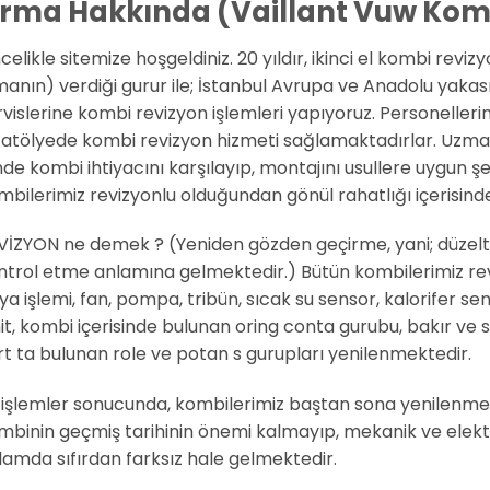
irma Hakkında (Vaillant Vuw Kom
elikle sitemize hoşgeldiniz. 20 yıldır, ikinci el kombi reviz
manın) verdiği gurur ile; İstanbul Avrupa ve Anadolu yakas
rvislerine kombi revizyon işlemleri yapıyoruz. Personeller
 atölyede kombi revizyon hizmeti sağlamaktadırlar. Uzma
inde kombi ihtiyacını karşılayıp, montajını usullere uygun 
mbilerimiz revizyonlu olduğundan gönül rahatlığı içerisind
VİZYON ne demek ? (Yeniden gözden geçirme, yani; düzelt
ntrol etme anlamına gelmektedir.) Bütün kombilerimiz rev
a işlemi, fan, pompa, tribün, sıcak su sensor, kalorifer sens
it, kombi içerisinde bulunan oring conta gurubu, bakır ve sa
rt ta bulunan role ve potan s gurupları yenilenmektedir.
 işlemler sonucunda, kombilerimiz baştan sona yenilenmekt
mbinin geçmiş tarihinin önemi kalmayıp, mekanik ve elektr
lamda sıfırdan farksız hale gelmektedir.