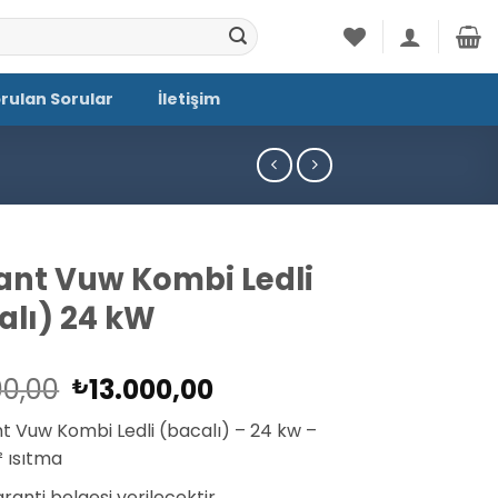
orulan Sorular
İletişim
lant Vuw Kombi Ledli
alı) 24 kW
Orijinal
Şu
00,00
13.000,00
₺
fiyat:
andaki
nt Vuw Kombi Ledli (bacalı) – 24 kw –
₺14.000,00.
fiyat:
 ısıtma
₺13.000,00.
Garanti belgesi verilecektir