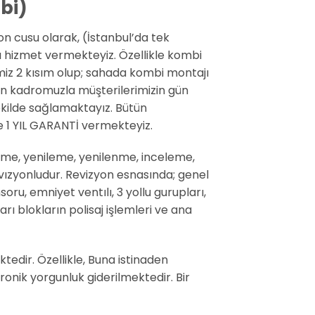
bi)
yon cusu olarak, (İstanbul’da tek
ı hizmet vermekteyiz. Özellikle kombi
imiz 2 kısım olup; sahada kombi montajı
n kadromuzla müşterilerimizin gün
şekilde sağlamaktayız. Bütün
e 1 YIL GARANTİ vermekteyiz.
me, yenileme, yenilenme, inceleme,
ızyonludur. Revizyon esnasında; genel
oru, emniyet ventılı, 3 yollu gurupları,
rı blokların polisaj işlemleri ve ana
edir. Özellikle, Buna istinaden
onik yorgunluk giderilmektedir. Bir