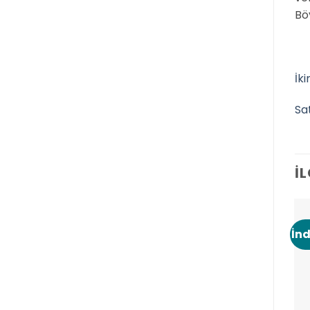
Bö
İk
Sa
İ
İnd