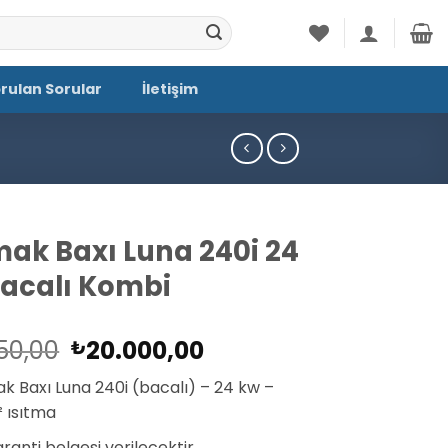
orulan Sorular
İletişim
ak Baxı Luna 240i 24
acalı Kombi
Orijinal
Şu
50,00
20.000,00
₺
fiyat:
andaki
 Baxı Luna 240i (bacalı) – 24 kw –
₺20.950,00.
fiyat:
 ısıtma
₺20.000,00.
Garanti belgesi verilecektir