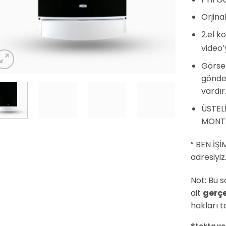
Orjina
2.el 
video’
Görsel
gönder
vardır
ÜSTELİ
MONTA
” BEN İŞ
adresiyiz
Not: Bu s
ait
gerçe
hakları t
Stokta yo