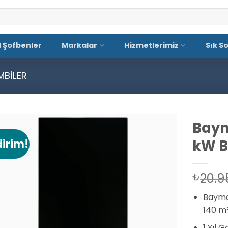
El Şofbenler
Markalar
Hizmetlerimiz
Sık S
MBILER
Baym
kW B
dirim!
Add to
wishlist
20.9
₺
Baymak
140 m²
1 Yıl 