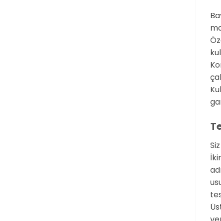
Ba
mar
Öz
ku
Ko
ça
Ku
ga
Te
Siz
İk
ad
us
te
Üs
ver