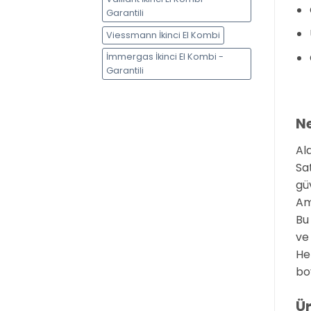
Garantili
Viessmann İkinci El Kombi
İmmergas İkinci El Kombi -
Garantili
Ne
Al
Sa
gü
Am
Bu
ve
He
bo
Ür