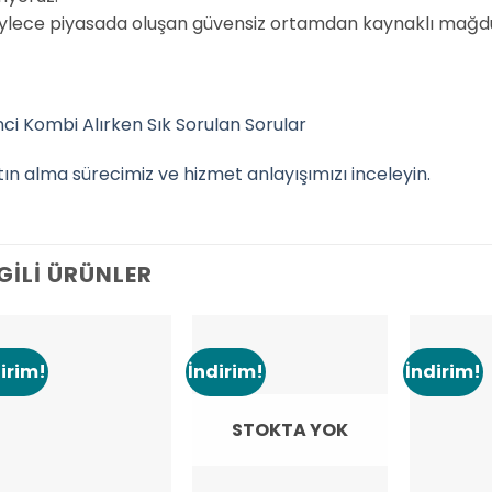
ylece piyasada oluşan güvensiz ortamdan kaynaklı mağdur
inci Kombi Alırken Sık Sorulan Sorular
tın alma sürecimiz ve hizmet anlayışımızı inceleyin.
LGILI ÜRÜNLER
irim!
İndirim!
İndirim!
Add to
Add to
wishlist
wishlist
STOKTA YOK