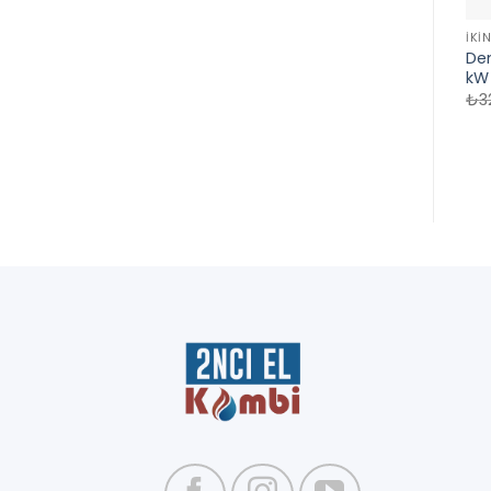
İKI
De
kW
₺
3