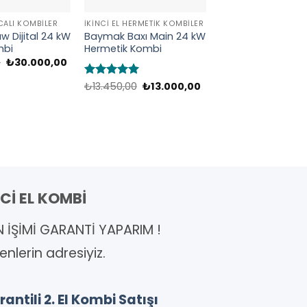
ACALI KOMBILER
İKINCI EL HERMETIK KOMBILER
İKINCI EL HERMETIK 
uw Dijital 24 kW
Baymak Baxı Main 24 kW
Baymak Baxı Eco
mbi
Hermetik Kombi
Hermetik Kombi
Orijinal
Şu
0
₺
30.000,00
fiyat:
andaki
₺31.500,00.
fiyat:
Orijinal
Şu
Orijin
5 üzerinden
₺
13.450,00
₺
13.000,00
5 üzerinden
₺
22.350,00
₺
22.
₺30.000,00.
fiyat:
andaki
fiyat:
5
oy aldı
5
oy aldı
₺13.450,00.
fiyat:
₺22.3
₺13.000,00.
Cİ EL KOMBİ
N İŞİMİ GARANTİ YAPARIM !
enlerin adresiyiz.
antili 2. El Kombi Satışı