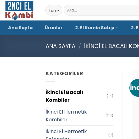
İçeriğe
Ara:
atla
Ana Sayfa
Ürünler
2. El Kombi Satışı
2. 
ANA SAYFA
/
İKINCI EL BACALI KO
KATEGORILER
İn
İkinci El Bacalı
(13)
Kombiler
İkinci El Hermetik
(114)
Kombiler
İkinci El Hermetik
(7)