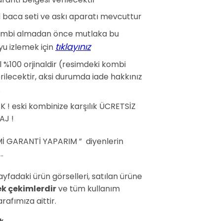
l baca seti ve askı aparatı mevcuttur
kombi almadan önce mutlaka bu
tıklayınız
yu izlemek için
 %100 orjinaldir (resimdeki kombi
ilecektir, aksi durumda iade hakkınız
.
K ! eski kombinize karşılık ÜCRETSİZ
J !
İMİ GARANTİ YAPARIM ” diyenlerin
…
ayfadaki ürün görselleri, satılan ürüne
k çekimlerdir
ve tüm kullanım
arafımıza aittir.
k