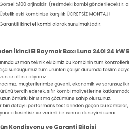
Görsel %100 orjinaldir. (resimdeki kombi gönderilecektir, 
Üstelik eski kombinize karşılık ÜCRETSİZ MONTAJ!
Garantili ik
inci el kom
bi olarak sunulmaktadır.
den İkinci El Baymak Baxı Luna 240i 24 kW 
anında uzman teknik ekibimiz bu kombinin tüm kontrollerini 
tışa sunduğumuz tüm ürünleri çalışır durumda teslim ediyor v
vence altına alıyoruz.
acımız, müşterilerimize güvenli, ekonomik ve sorunsuz iki
 ürünü tercih ederek, sıfır kombi maliyetlerine katlanmada
 uzun ömürlü bir ısıtma çözümüne sahip olursunuz.
r biri detaylı performans testlerinden geçen bu kombiler,
yunca kesintisiz ve verimli bir ısınma deneyimi sunar.
ün Kondisyonu ve Garanti Bilgisi