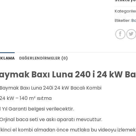
Kategorile
Etiketler:
Ba
IKLAMA
DEĞERLENDIRMELER (0)
aymak Baxı Luna 240 i 24 kW Ba
Baymak Baxı Luna 240i 24 kW Bacalı Kombi
24 kW – 140 m² ısıtma
1 Yıl Garanti belgesi verilecektir.
Orjinal baca seti ve askı aparatı mevcuttur.
İkinci el kombi almadan önce mutlaka bu videoyu izlemek