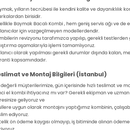
ymak, yılların tecrübesi ile kendini kalite ve dayanıklılık 
kalardan birisidir.
ellikle Baymak Bacalı Kombi , hem geniş servis ağı ve de 
llanıcılar için vazgeçilmeyen modellerdendir.
mbilerin revizyonu tarafımızca yapılıp, gerekli testlerden 
lıştırma aşamalarıyla işlemi tamamlıyoruz.
llanıcı olarak yapılması gerekli durumlar dışında kalan, m
ranti kapsamındadır.
slimat ve Montaj Bilgileri (İstanbul)
 değerli müşterilerimize, gün içerisinde hızlı teslimat ve m
inci el kombi ihtiyacınız mı var? Gerekli ekipman ve uzman
resinize geliyoruz ve
ullere uygun olarak montajını yaptığımız kombinin, çalışabil
slim ediyoruz.
telik ön ödeme kaygısı olmayıp, iş bitiminde alınan ödeme 
iyoruz.