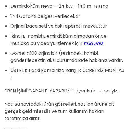
fiyat:
andaki
dayanarak
Demirdöküm Neva – 24 kW – 140 m² ısıtma
₺15.500,00.
fiyat:
5 üzerinden
5
puan aldı
₺15.000,00.
1 Yıl Garanti belgesi verilecektir
Orjinal baca seti ve askı aparatı mevcuttur
İkinci El Kombi Demirdöküm almadan önce
mutlaka bu video’yu izlemek için
tıklayınız
Görsel %100 orjinaldir (resimdeki kombi
gönderilecektir, aksi durumda iade hakkınız vardır.
ÜSTELİK ! eski kombinize karşılık ÜCRETSİZ MONTAJ
!
” BEN İŞİMİ GARANTİ YAPARIM ” diyenlerin adresiyiz…
Not: Bu sayfadaki ürün görselleri, satılan ürüne ait
gerçek çekimlerdir
ve tüm kullanım hakları
tarafımıza aittir.