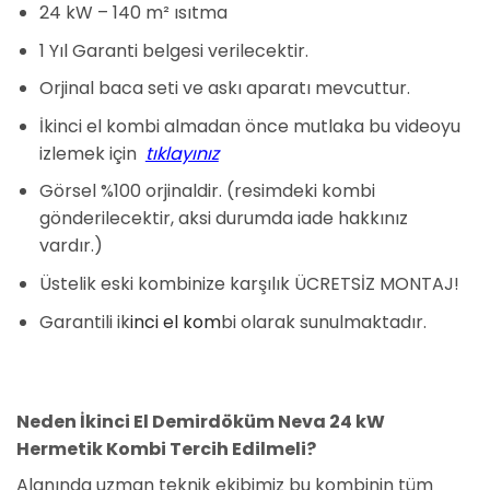
24 kW – 140 m² ısıtma
1 Yıl Garanti belgesi verilecektir.
Orjinal baca seti ve askı aparatı mevcuttur.
İkinci el kombi almadan önce mutlaka bu videoyu
izlemek için
tıklayınız
Görsel %100 orjinaldir. (resimdeki kombi
gönderilecektir, aksi durumda iade hakkınız
vardır.)
Üstelik eski kombinize karşılık ÜCRETSİZ MONTAJ!
Garantili ik
inci el kom
bi olarak sunulmaktadır.
Neden İkinci El Demirdöküm Neva 24 kW
Hermetik Kombi Tercih Edilmeli?
Alanında uzman teknik ekibimiz bu kombinin tüm