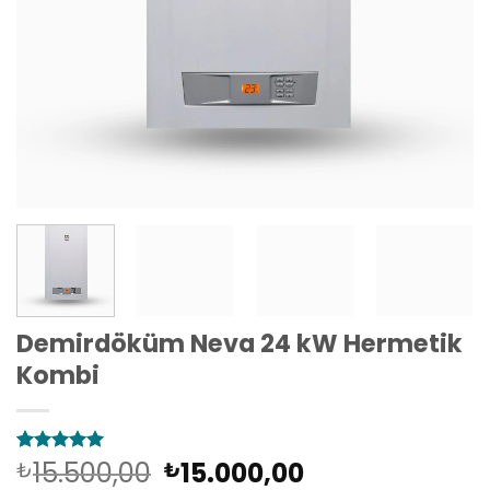
Demirdöküm Neva 24 kW Hermetik
Kombi
Orijinal
Şu
15.500,00
15.000,00
4
müşteri
₺
₺
puanına