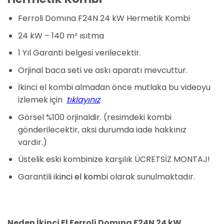
Ferroli Domına F24N 24 kW Hermetik Kombi
24 kW – 140 m² ısıtma
1 Yıl Garanti belgesi verilecektir.
Orjinal baca seti ve askı aparatı mevcuttur.
İkinci el kombi almadan önce mutlaka bu videoyu
izlemek için
tıklayınız
Görsel %100 orjinaldir. (resimdeki kombi
gönderilecektir, aksi durumda iade hakkınız
vardır.)
Üstelik eski kombinize karşılık ÜCRETSİZ MONTAJ!
Garantili ik
inci el kom
bi olarak sunulmaktadır.
Neden İkinci El Ferroli Domına F24N 24 kW