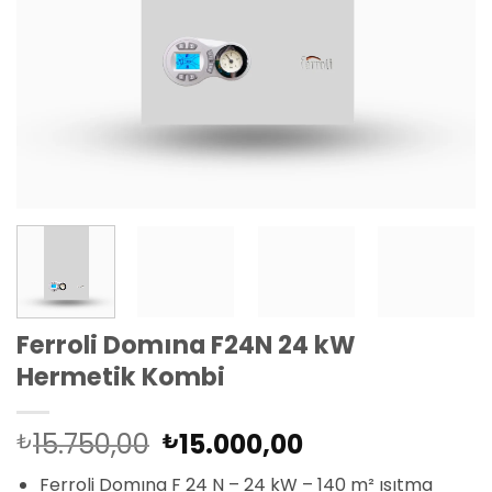
Ferroli Domına F24N 24 kW
Hermetik Kombi
Orijinal
Şu
15.750,00
15.000,00
₺
₺
fiyat:
andaki
Ferroli Domına F 24 N – 24 kW – 140 m² ısıtma