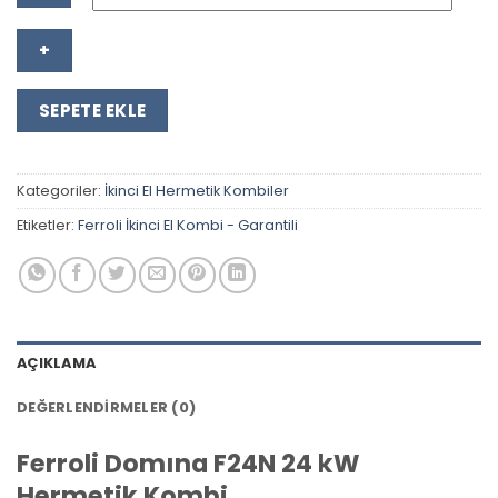
Ferroli
Domına
F24N
SEPETE EKLE
24
kW
Hermetik
Kategoriler:
İkinci El Hermetik Kombiler
Kombi
adet
Etiketler:
Ferroli İkinci El Kombi - Garantili
AÇIKLAMA
DEĞERLENDIRMELER (0)
Ferroli Domına F24N 24 kW
Hermetik Kombi