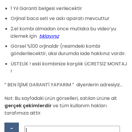
₺15.750,00.
fiyat:
₺15.000,00.
1 Yıl Garanti belgesi verilecektir
Orjinal baca seti ve askı aparatı mevcuttur
2.el kombi almadan önce mutlaka bu video’yu
izlemek için
tıklayınız
Görsel %100 orjinaldir (resimdeki kombi
gönderilecektir, aksi durumda iade hakkınız vardır.
ÜSTELİK ! eski kombinize karşılık ÜCRETSİZ MONTAJ
!
” BEN İŞİMİ GARANTİ YAPARIM ” diyenlerin adresiyiz…
Not: Bu sayfadaki ürün görselleri, satılan ürüne ait
gerçek çekimlerdir
ve tüm kullanım hakları
tarafımıza aittir.