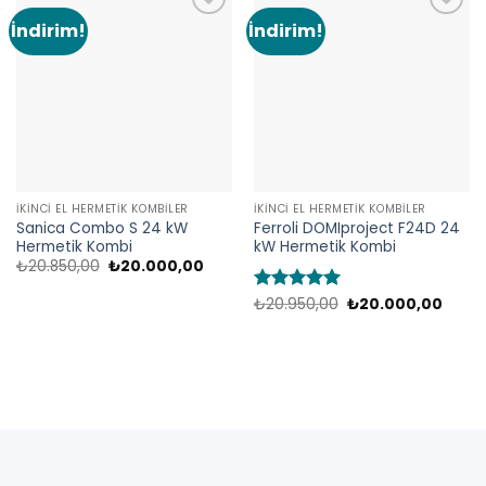
İndirim!
İndirim!
Add to
Add to
wishlist
wishlist
İKINCI EL HERMETIK KOMBILER
İKINCI EL HERMETIK KOMBILER
Sanica Combo S 24 kW
Ferroli DOMIproject F24D 24
Hermetik Kombi
kW Hermetik Kombi
Orijinal
Şu
₺
20.850,00
₺
20.000,00
fiyat:
andaki
₺20.850,00.
fiyat:
Orijinal
Şu
5 üzerinden
₺
20.950,00
₺
20.000,00
₺20.000,00.
fiyat:
andak
5
oy aldı
₺20.950,00.
fiyat:
₺20.0