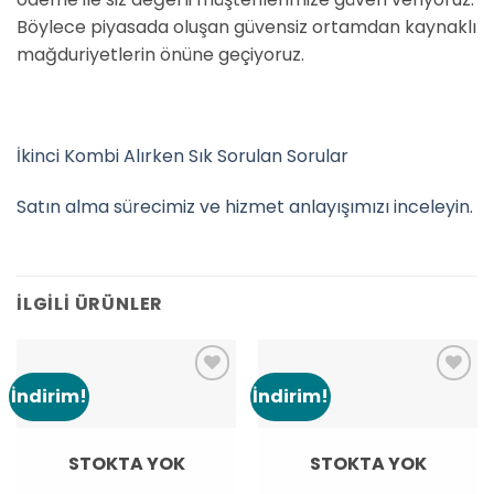
Böylece piyasada oluşan güvensiz ortamdan kaynaklı
mağduriyetlerin önüne geçiyoruz.
İkinci Kombi Alırken Sık Sorulan Sorular
Satın alma sürecimiz ve hizmet anlayışımızı inceleyin.
İLGILI ÜRÜNLER
İndirim!
İndirim!
Add to
Add to
wishlist
wishlist
STOKTA YOK
STOKTA YOK