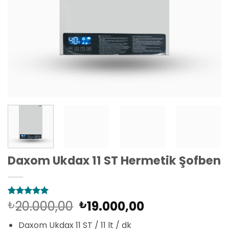
Daxom Ukdax 11 ST Hermetik Şofben
Orijinal
Şu
20.000,00
19.000,00
1
müşteri
₺
₺
puanına
fiyat:
andaki
dayanarak
Daxom Ukdax 11 ST / 11 lt / dk
5 üzerinden