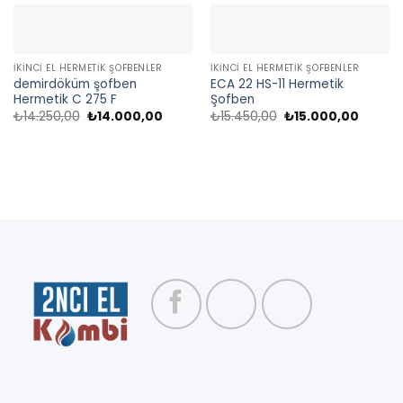
İKINCI EL HERMETIK ŞOFBENLER
İKINCI EL HERMETIK ŞOFBENLER
demirdöküm şofben
ECA 22 HS-11 Hermetik
Hermetik C 275 F
Şofben
Orijinal
Şu
Orijinal
Şu
₺
14.250,00
₺
14.000,00
₺
15.450,00
₺
15.000,00
fiyat:
andaki
fiyat:
andaki
₺14.250,00.
fiyat:
₺15.450,00.
fiyat:
₺14.000,00.
₺15.000