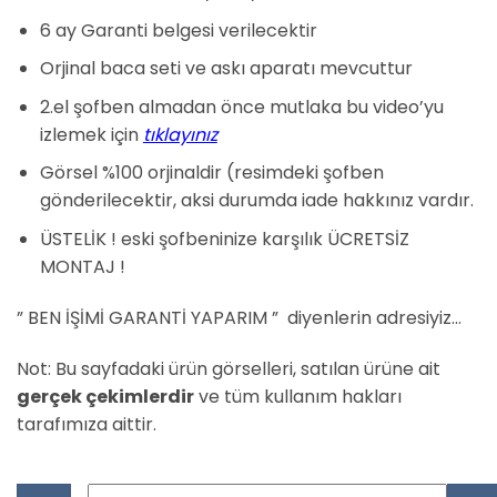
₺20.000,00.
fiyat:
5
puan aldı
₺19.000,00.
6 ay Garanti belgesi verilecektir
Orjinal baca seti ve askı aparatı mevcuttur
2.el şofben almadan önce mutlaka bu video’yu
izlemek için
tıklayınız
Görsel %100 orjinaldir (resimdeki şofben
gönderilecektir, aksi durumda iade hakkınız vardır.
ÜSTELİK ! eski şofbeninize karşılık ÜCRETSİZ
MONTAJ !
” BEN İŞİMİ GARANTİ YAPARIM ” diyenlerin adresiyiz…
Not: Bu sayfadaki ürün görselleri, satılan ürüne ait
gerçek çekimlerdir
ve tüm kullanım hakları
tarafımıza aittir.
Daxom Ukdax 11 ST Hermetik Şofben adet