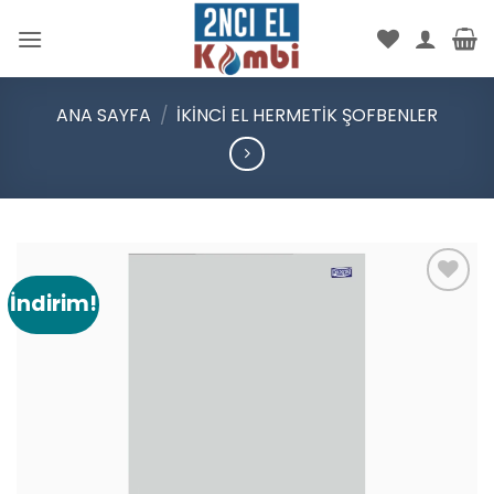
İçeriğe
atla
ANA SAYFA
/
İKINCI EL HERMETIK ŞOFBENLER
İndirim!
Add to
wishlist