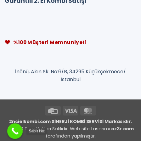
Garantili 2. El Kombi Satışı
%100 Müşteri Memnuniyeti
İnönü, Akın Sk. No:6/B, 34295 Küçükçekmece/
İstanbul
Credit
Visa
MasterCard
Card
2ncielkombi.com SİNERJİ KOMBİ SERVİSİ Markasıdır.
2026 © Tüm Hakları Saklıdır. Web site tasarımı
oz3r.com
Sabit Hat
tarafından yapılmıştır.