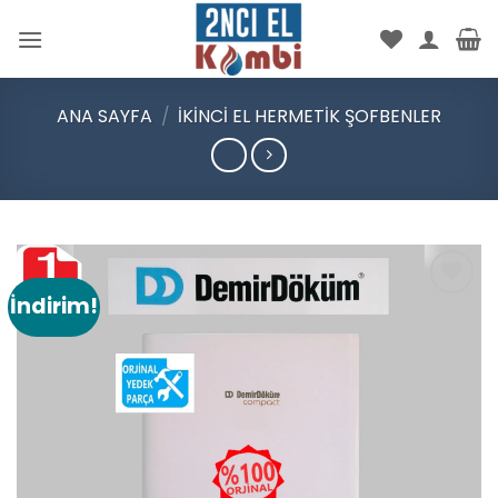
İçeriğe
atla
ANA SAYFA
/
İKINCI EL HERMETIK ŞOFBENLER
İndirim!
Add to
wishlist