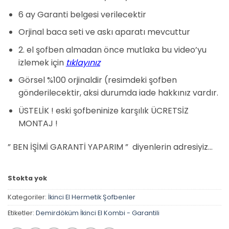
₺14.250,00.
fiyat:
₺14.000,00.
6 ay Garanti belgesi verilecektir
Orjinal baca seti ve askı aparatı mevcuttur
2. el şofben almadan önce mutlaka bu video’yu
izlemek için
tıklayınız
Görsel %100 orjinaldir (resimdeki şofben
gönderilecektir, aksi durumda iade hakkınız vardır.
ÜSTELİK ! eski şofbeninize karşılık ÜCRETSİZ
MONTAJ !
” BEN İŞİMİ GARANTİ YAPARIM ” diyenlerin adresiyiz…
Stokta yok
Kategoriler:
İkinci El Hermetik Şofbenler
Etiketler:
Demirdöküm İkinci El Kombi - Garantili