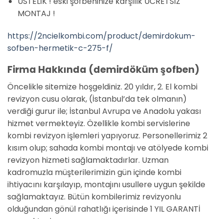
ÜSTELİK ! eski şofbeninize karşılık ÜCRETSİZ
MONTAJ !
https://2ncielkombi.com/product/demirdokum-
sofben-hermetik-c-275-f/
Firma Hakkında (demirdöküm şofben)
Öncelikle sitemize hoşgeldiniz. 20 yıldır, 2. El kombi
revizyon cusu olarak, (İstanbul’da tek olmanın)
verdiği gurur ile; İstanbul Avrupa ve Anadolu yakası
hizmet vermekteyiz. Özellikle kombi servislerine
kombi revizyon işlemleri yapıyoruz. Personellerimiz 2
kısım olup; sahada kombi montajı ve atölyede kombi
revizyon hizmeti sağlamaktadırlar. Uzman
kadromuzla müşterilerimizin gün içinde kombi
ihtiyacını karşılayıp, montajını usullere uygun şekilde
sağlamaktayız. Bütün kombilerimiz revizyonlu
olduğundan gönül rahatlığı içerisinde 1 YIL GARANTİ