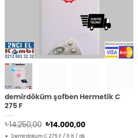
demirdöküm şofben Hermetik C
275 F
Orijinal
Şu
14.250,00
14.000,00
₺
₺
fiyat:
andaki
Demirdöküm C 275 F / 11 lt / dk