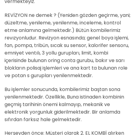
vermekteyiz.
REVİZYON ne demek ? (Yeniden gözden geçirme, yani;
düzeltme, yenileme, yenilenme, inceleme, kontrol
etme anlamına gelmektedir.) Bütün kombilerimiz
revızyonludur. Revizyon esnasında; genel boya işlemi,
fan, pompa, tribün, sıcak su sensor, kalorifer sensoru,
emniyet ventılı, 3 yollu gurupları, limit, kombi
içerisinde bulunan oring conta gurubu, bakır ve sarı
blokların polisaj işlemleri ve ana kart ta bulunan role
ve potan s gurupları yenilenmektedir.
Bu işlemler sonucunda, kombilerimiz baştan sona
yenilenmektedir. Özellikle, Buna istinaden kombinin
geçmiş tarihinin önemi kalmayıp, mekanik ve
elektronik yorgunluk giderilmektedir. Bir anlamda
sıfırdan farksız hale gelmektedir.
Herşeyden önce: Müşteri olarak 2. EL KOMBİ alırken