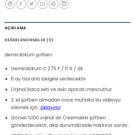
AÇIKLAMA
DEĞERLENDIRMELER (0)
demirdöküm şofben
Demirdöküm C 275 F / 11 lt / dk
6 ay Garanti belgesi verilecektir
Orjinal baca seti ve askı aparatı mevcuttur
2. el şofben almadan önce mutlaka bu videoyu
izlemek için
tıklayınız
Görsel %100 orjinal dır (resimdeki şofben
gönderilecektir, aksi durumda iade hakkınız vardır.