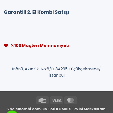
Garantili 2. El Kombi Satışı
%100 Müşteri Memnuniyeti
İnönü, Akın Sk. No:6/B, 34295 Küçükçekmece/
İstanbul
Credit
Visa
MasterCard
Card
2ncielkombi.com SİNERJİ KOMBİ SERVİSİ Markasıdır.