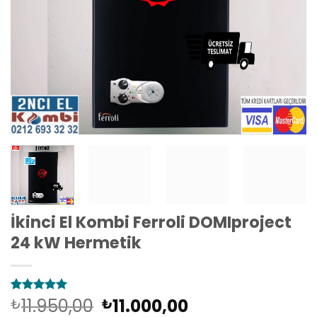
İkinci El Kombi Ferroli DOMIproject
24 kW Hermetik
Orijinal
Şu
11.950,00
11.000,00
1
müşteri
₺
₺
puanına