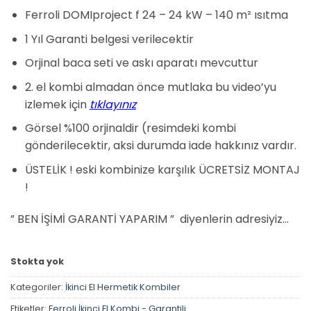
fiyat:
andaki
dayanarak
Ferroli DOMIproject f 24 – 24 kW – 140 m² ısıtma
₺11.950,00.
fiyat:
5 üzerinden
5
puan aldı
₺11.000,00.
1 Yıl Garanti belgesi verilecektir
Orjinal baca seti ve askı aparatı mevcuttur
2. el kombi almadan önce mutlaka bu video’yu
izlemek için
tıklayınız
Görsel %100 orjinaldir (resimdeki kombi
gönderilecektir, aksi durumda iade hakkınız vardır.
ÜSTELİK ! eski kombinize karşılık ÜCRETSİZ MONTAJ
!
” BEN İŞİMİ GARANTİ YAPARIM ” diyenlerin adresiyiz…
Stokta yok
Kategoriler:
İkinci El Hermetik Kombiler
Etiketler:
Ferroli İkinci El Kombi - Garantili