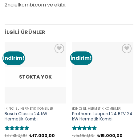
2ncielkombi.com ve ekibi.
İLGILI ÜRÜNLER
İndirim!
İndirim!
Add to
Add to
wishlist
wishlist
STOKTA YOK
İKINCI EL HERMETIK KOMBILER
İKINCI EL HERMETIK KOMBILER
Bosch Classic 24 kW
Protherm Leopard 24 BTV 24
Hermetik Kombi
kW Hermetik Kombi
Orijinal
Şu
Orijinal
Şu
5 üzerinden
₺
17.850,00
₺
17.000,00
5 üzerinden
₺
15.950,00
₺
15.000,00