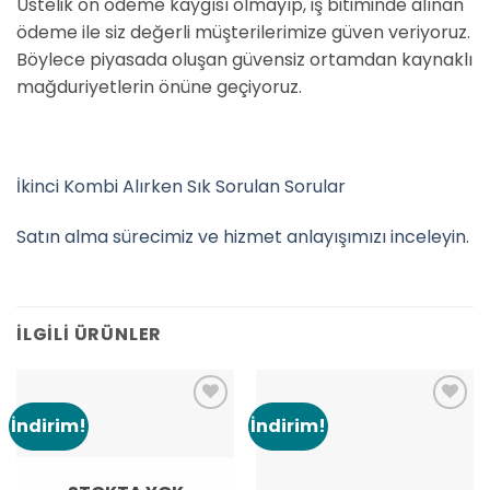
Üstelik ön ödeme kaygısı olmayıp, iş bitiminde alınan
ödeme ile siz değerli müşterilerimize güven veriyoruz.
Böylece piyasada oluşan güvensiz ortamdan kaynaklı
mağduriyetlerin önüne geçiyoruz.
İkinci Kombi Alırken Sık Sorulan Sorular
Satın alma sürecimiz ve hizmet anlayışımızı inceleyin.
İLGILI ÜRÜNLER
İndirim!
İndirim!
Add to
Add to
wishlist
wishlist