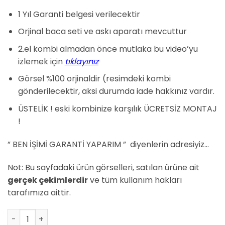
₺17.950,00.
fiyat:
₺17.000,00.
1 Yıl Garanti belgesi verilecektir
Orjinal baca seti ve askı aparatı mevcuttur
2.el kombi almadan önce mutlaka bu video’yu
izlemek için
tıklayınız
Görsel %100 orjinaldir (resimdeki kombi
gönderilecektir, aksi durumda iade hakkınız vardır.
ÜSTELİK ! eski kombinize karşılık ÜCRETSİZ MONTAJ
!
” BEN İŞİMİ GARANTİ YAPARIM ” diyenlerin adresiyiz…
Not: Bu sayfadaki ürün görselleri, satılan ürüne ait
gerçek çekimlerdir
ve tüm kullanım hakları
tarafımıza aittir.
Demirdöküm Nitron 24 kW Hermetik Kombi adet