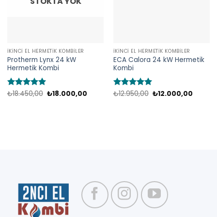
STOKTA YOK
İKINCI EL HERMETIK KOMBILER
İKINCI EL HERMETIK KOMBILER
Protherm Lynx 24 kW
ECA Calora 24 kW Hermetik
Hermetik Kombi
Kombi
Orijinal
Şu
Orijinal
Şu
5 üzerinden
₺
18.450,00
₺
18.000,00
5 üzerinden
₺
12.950,00
₺
12.000,00
fiyat:
andaki
fiyat:
andaki
5
oy aldı
5
oy aldı
₺18.450,00.
fiyat:
₺12.950,00.
fiyat:
₺18.000,00.
₺12.000