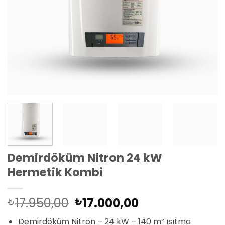
Demirdöküm Nitron 24 kW
Hermetik Kombi
Orijinal
Şu
17.950,00
17.000,00
₺
₺
fiyat:
andaki
Demirdöküm Nitron – 24 kW – 140 m² ısıtma