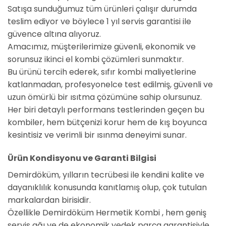
Satışa sunduğumuz tüm ürünleri çalışır durumda
teslim ediyor ve böylece 1 yıl servis garantisi ile
güvence altına alıyoruz.
Amacımız, müşterilerimize güvenli, ekonomik ve
sorunsuz ikinci el kombi çözümleri sunmaktır.
Bu ürünü tercih ederek, sıfır kombi maliyetlerine
katlanmadan, profesyonelce test edilmiş, güvenli ve
uzun ömürlü bir ısıtma çözümüne sahip olursunuz.
Her biri detaylı performans testlerinden geçen bu
kombiler, hem bütçenizi korur hem de kış boyunca
kesintisiz ve verimli bir ısınma deneyimi sunar.
Ürün Kondisyonu ve Garanti Bilgisi
Demirdöküm, yılların tecrübesi ile kendini kalite ve
dayanıklılık konusunda kanıtlamış olup, çok tutulan
markalardan birisidir.
Özellikle Demirdöküm Hermetik Kombi , hem geniş
servis ağı ve de ekonomik yedek parça garantisiyle,