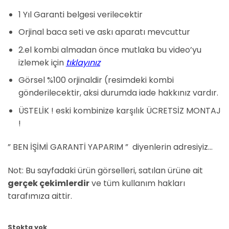
₺16.750,00.
fiyat:
₺16.000,00.
1 Yıl Garanti belgesi verilecektir
Orjinal baca seti ve askı aparatı mevcuttur
2.el kombi almadan önce mutlaka bu video’yu
izlemek için
tıklayınız
Görsel %100 orjinaldir (resimdeki kombi
gönderilecektir, aksi durumda iade hakkınız vardır.
ÜSTELİK ! eski kombinize karşılık ÜCRETSİZ MONTAJ
!
” BEN İŞİMİ GARANTİ YAPARIM ” diyenlerin adresiyiz…
Not: Bu sayfadaki ürün görselleri, satılan ürüne ait
gerçek çekimlerdir
ve tüm kullanım hakları
tarafımıza aittir.
Stokta yok