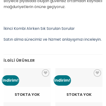
Böylece piyasada oluşan güvensiz ortamdan kaynaklı
mağduriyetlerin önüne geçiyoruz.
İkinci Kombi Alırken Sık Sorulan Sorular
Satın alma sürecimiz ve hizmet anlayışımızı inceleyin.
İLGILI ÜRÜNLER
İndirim!
İndirim!
Add to
Add to
wishlist
wishlist
STOKTA YOK
STOKTA YOK