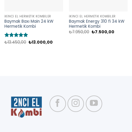
İKINCI EL HERMETIK KOMBILER
İKINCI EL HERMETIK KOMBILER
Baymak Baxı Main 24 kW
Baymak Energy 310 fi 34 kW
Hermetik Kombi
Hermetik Kombi
Orijinal
Şu
₺
7.950,00
₺
7.500,00
fiyat:
andaki
₺7.950,00.
fiyat:
Orijinal
Şu
5 üzerinden
₺
13.450,00
₺
13.000,00
₺7.500,0
fiyat:
andaki
5
oy aldı
₺13.450,00.
fiyat:
₺13.000,00.