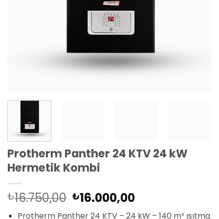
Protherm Panther 24 KTV 24 kW
Hermetik Kombi
Orijinal
Şu
16.750,00
16.000,00
₺
₺
fiyat:
andaki
Protherm Panther 24 KTV – 24 kW – 140 m² ısıtma