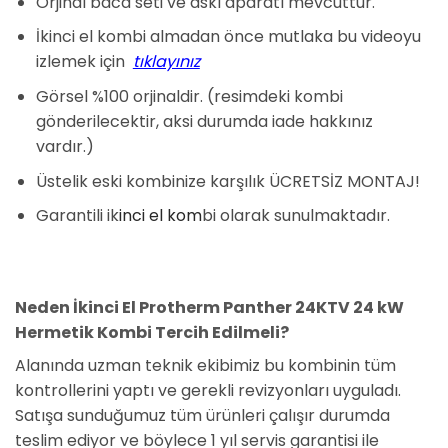
Orjinal baca seti ve askı aparatı mevcuttur.
İkinci el kombi almadan önce mutlaka bu videoyu
izlemek için
tıklayınız
Görsel %100 orjinaldir. (resimdeki kombi
gönderilecektir, aksi durumda iade hakkınız
vardır.)
Üstelik eski kombinize karşılık ÜCRETSİZ MONTAJ!
Garantili ik
inci el kom
bi olarak sunulmaktadır.
Neden İkinci El Protherm Panther 24KTV 24 kW
Hermetik Kombi Tercih Edilmeli?
Alanında uzman teknik ekibimiz bu kombinin tüm
kontrollerini yaptı ve gerekli revizyonları uyguladı.
Satışa sunduğumuz tüm ürünleri çalışır durumda
teslim ediyor ve böylece 1 yıl servis garantisi ile