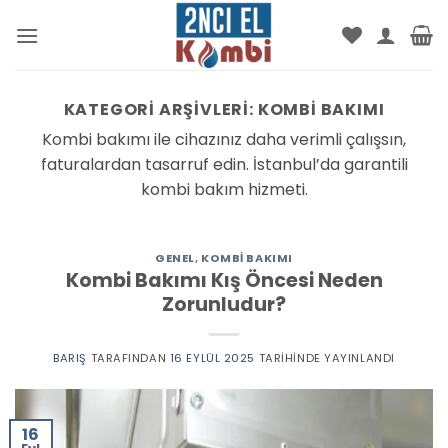
İçeriğe
atla
KATEGORI ARŞIVLERI:
KOMBI BAKIMI
Kombi bakımı ile cihazınız daha verimli çalışsın,
faturalardan tasarruf edin. İstanbul’da garantili
kombi bakım hizmeti.
GENEL
,
KOMBI BAKIMI
Kombi Bakımı Kış Öncesi Neden
Zorunludur?
BARIŞ
TARAFINDAN
16 EYLÜL 2025
TARIHINDE YAYINLANDI
16