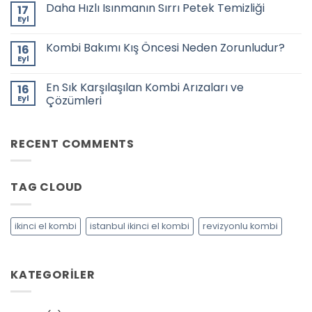
Daha Hızlı Isınmanın Sırrı Petek Temizliği
17
Garantili
2.
Eyl
Yorum
El
yok
Kombi
Daha
Satışı
Kombi Bakımı Kış Öncesi Neden Zorunludur?
16
Hızlı
–
Isınmanın
Eyl
Avantajları
Yorum
Sırrı
ve
yok
Petek
Kombi
Satın
Temizliği
En Sık Karşılaşılan Kombi Arızaları ve
16
Bakımı
Alma
Kış
Eyl
Rehberi
Çözümleri
Öncesi
Yorum
Neden
yok
Zorunludur?
En
RECENT COMMENTS
Sık
Karşılaşılan
Kombi
Arızaları
ve
TAG CLOUD
Çözümleri
ikinci el kombi
istanbul ikinci el kombi
revizyonlu kombi
KATEGORILER